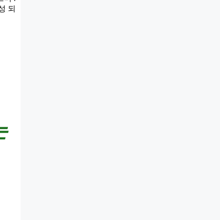
성 되
는