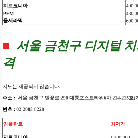
지르코니아
490,0
PFM
430,0
올세라믹
600,0
■
서울 금천구 디지털 
격
지도는 제공되지 않습니다.
주소 :
서울 금천구 벚꽃로 298 대륭포스트타워6차 214-215호
(
번호 :
02-2083-8228
임플란트
최저가
지르코니아
1,200,000