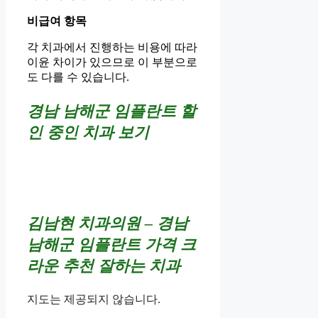
비급여 항목
각 치과에서 진행하는 비용에 따라
이윤 차이가 있으므로 이 부분으로
도 다를 수 있습니다.
경남 남해군 임플란트 할
인 중인 치과 보기
김남현 치과의원 –
경남
남해군
임플란트 가격 크
라운 추천 잘하는 치과
지도는 제공되지 않습니다.