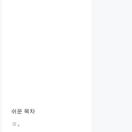
쉬운 목차