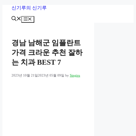
Skip
신기루의 신기루
to
content
Menu
경남 남해군 임플란트
가격 크라운 추천 잘하
는 치과 BEST 7
2023년 10월 21일
2023년 05월 09일
by
Singiru