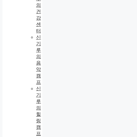
의
건
강
센
터
신
기
루
의
음
악
캠
프
신
기
루
의
힐
링
캠
프