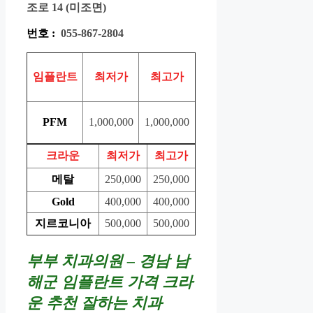
조로 14 (미조면)
번호 :
055-867-2804
임플란트
최저가
최고가
PFM
1,000,000
1,000,000
크라운
최저가
최고가
메탈
250,000
250,000
Gold
400,000
400,000
지르코니아
500,000
500,000
부부 치과의원 –
경남 남
해군
임플란트 가격 크라
운 추천 잘하는 치과