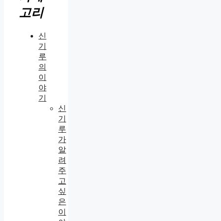
고리
신
기
루
의
이
야
기
신
기
루
가
알
려
주
고
싶
은
이