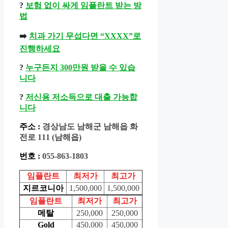
?
보험 없이 싸게 임플란트 받는 방
법
➡️
치과 가기 무섭다면 “XXXX”로
진행하세요
?
누구든지 300만원 받을 수 있습
니다
?
저신용 저소득으로 대출 가능합
니다
주소 :
경상남도 남해군 남해읍 화
전로 111 (남해읍)
번호 :
055-863-1803
임플란트
최저가
최고가
지르코니아
1,500,000
1,500,000
임플란트
최저가
최고가
메탈
250,000
250,000
Gold
450,000
450,000