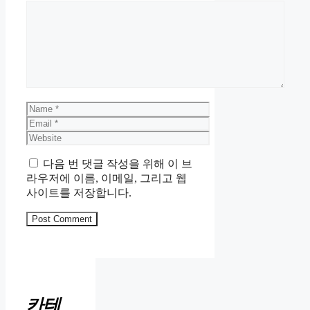
Comment
Name
Email
Website
다음 번 댓글 작성을 위해 이 브
라우저에 이름, 이메일, 그리고 웹
사이트를 저장합니다.
카테