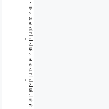
기
루
의
음
악
캠
프
신
기
루
의
힐
링
캠
프
신
기
루
의
차
차