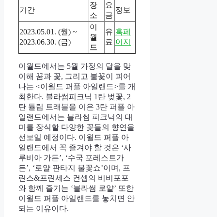
장
요
기간
정보
소
금
이
2023.05.01. (월) ~
유
홈페
월
2023.06.30. (금)
료
이지
드
이월드에서는 5월 가정의 달을 맞
이해 꿈과 꽃, 그리고 불꽃이 피어
나는 <이월드 퍼플 아일랜드>를 개
최한다. 블라썸피크닉 1탄 벚꽃, 2
탄 튤립 트래블을 이은 3탄 퍼플 아
일랜드에서는 블라썸 피크닉의 대
미를 장식할 다양한 꽃들의 향연을
선보일 예정이다. 이월드 퍼플 아
일랜드에서 꼭 즐겨야 할 것은 ‘사
루비아 가든’, ‘수국 포레스트가
든’, ‘로얄 판타지 불꽃쇼’이며, 프
린스&프린세스 컨셉의 비비포포
와 함께 즐기는 ‘블라썸 로얄’ 또한
이월드 퍼플 아일랜드를 놓치면 안
되는 이유이다.