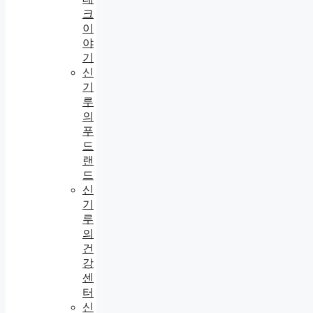
크
이
야
기
신
기
루
의
푸
드
랜
드
신
기
루
의
건
강
센
터
신