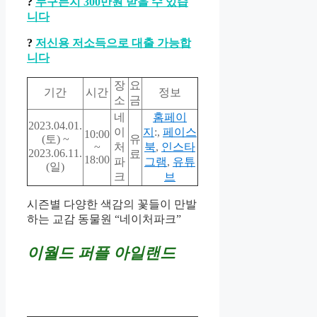
?
누구든지 300만원 받을 수 있습
니다
?
저신용 저소득으로 대출 가능합
니다
장
요
기간
시간
정보
소
금
네
홈페이
2023.04.01.
이
지
:,
페이스
10:00
(토) ~
유
~
처
북
,
인스타
2023.06.11.
료
18:00
파
그램
,
유튜
(일)
크
브
시즌별 다양한 색감의 꽃들이 만발
하는 교감 동물원 “네이처파크”
이월드 퍼플 아일랜드