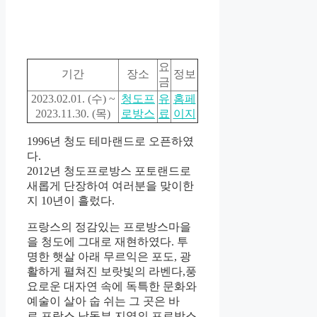
요
기간
장소
정보
금
2023.02.01. (수) ~
청도프
유
홈페
2023.11.30. (목)
로방스
료
이지
1996년 청도 테마랜드로 오픈하였
다.
2012년 청도프로방스 포토랜드로
새롭게 단장하여 여러분을 맞이한
지 10년이 흘렀다.
프랑스의 정감있는 프로방스마을
을 청도에 그대로 재현하였다.
투
명한 햇살 아래 무르익은 포도, 광
활하게 펼쳐진 보랏빛의 라벤다,
풍
요로운 대자연 속에 독특한 문화와
예술이 살아 숩 쉬는 그 곳은 바
로
프랑스 남동부 지역의 프로방스