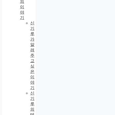
의
이
야
기
신
기
루
가
알
려
주
고
싶
은
이
야
기
신
기
루
의
테