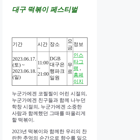
대구 떡볶이 페스티벌
요
기간
시간
장소
정보
금
인스
DGB
2023.06.17.
타그
11:00
대구은
(토) ~
무
~
램
,
2023.06.18.
행파크
료
21:00
홈페
(일)
일원
이지
누군가에겐 코찔찔이 어린 시절의,
누군가에겐 친구들과 함께 나누던
학창 시절의, 누군가에겐 소중한
사람과 함께했던 그때를 떠올리게
할 떡볶이.
2023년 떡볶이와 함께한 우리의 찬
란한 추억의 순간으로 향수를 일으