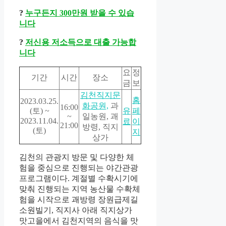
?
누구든지 300만원 받을 수 있습
니다
?
저신용 저소득으로 대출 가능합
니다
요
정
기간
시간
장소
금
보
김천직지문
홈
2023.03.25.
화공원,
과
16:00
(토) ~
유
페
~
일농원, 괘
2023.11.04.
료
이
21:00
방령, 직지
(토)
지
상가
김천의 관광지 방문 및 다양한 체
험을 중심으로 진행되는 야간관광
프로그램이다. 계절별 수확시기에
맞춰 진행되는 지역 농산물 수확체
험을 시작으로 괘방령 장원급제길
소원빌기, 직지사 아래 직지상가
맛고을에서 김천지역의 음식을 맛