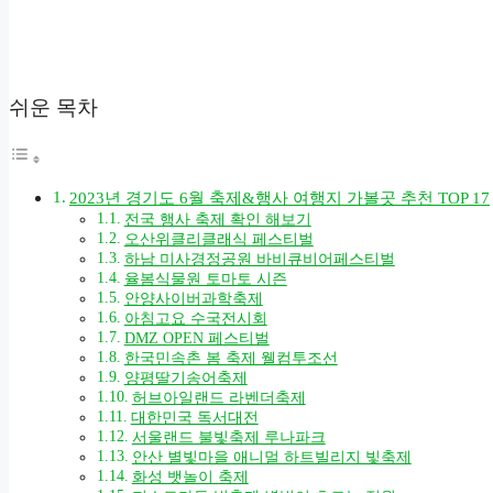
쉬운 목차
2023년 경기도 6월 축제&행사 여행지 가볼곳 추천 TOP 17
전국 행사 축제 확인 해보기
오산위클리클래식 페스티벌
하남 미사경정공원 바비큐비어페스티벌
율봄식물원 토마토 시즌
안양사이버과학축제
아침고요 수국전시회
DMZ OPEN 페스티벌
한국민속촌 봄 축제 웰컴투조선
양평딸기송어축제
허브아일랜드 라벤더축제
대한민국 독서대전
서울랜드 불빛축제 루나파크
안산 별빛마을 애니멀 하트빌리지 빛축제
화성 뱃놀이 축제