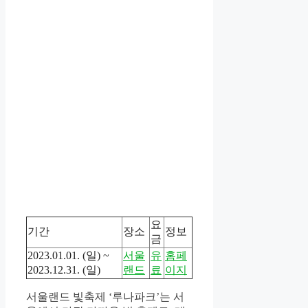
요
기간
장소
정보
금
2023.01.01. (일) ~
서울
유
홈페
2023.12.31. (일)
랜드
료
이지
서울랜드 빛축제 ‘루나파크’는 서