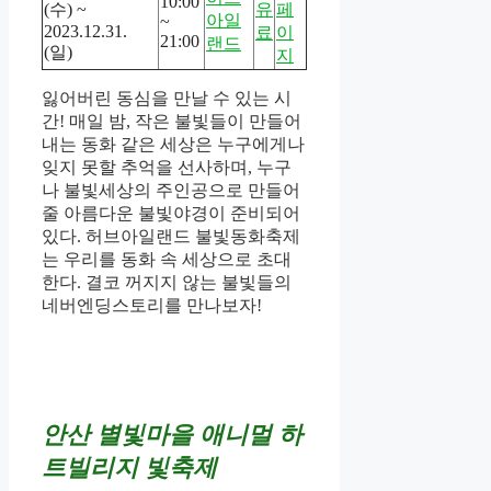
10:00
(수) ~
유
페
아일
~
2023.12.31.
료
이
21:00
랜드
(일)
지
잃어버린 동심을 만날 수 있는 시
간! 매일 밤, 작은 불빛들이 만들어
내는 동화 같은 세상은 누구에게나
잊지 못할 추억을 선사하며, 누구
나 불빛세상의 주인공으로 만들어
줄 아름다운 불빛야경이 준비되어
있다. 허브아일랜드 불빛동화축제
는 우리를 동화 속 세상으로 초대
한다. 결코 꺼지지 않는 불빛들의
네버엔딩스토리를 만나보자!
안산 별빛마을 애니멀 하
트빌리지 빛축제