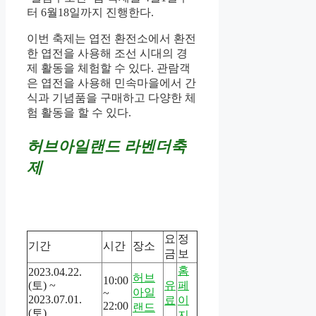
터 6월18일까지 진행한다.
이번 축제는 엽전 환전소에서 환전
한 엽전을 사용해 조선 시대의 경
제 활동을 체험할 수 있다. 관람객
은 엽전을 사용해 민속마을에서 간
식과 기념품을 구매하고 다양한 체
험 활동을 할 수 있다.
허브아일랜드 라벤더축
제
요
정
기간
시간
장소
금
보
홈
2023.04.22.
허브
10:00
(토) ~
유
페
아일
~
2023.07.01.
료
이
22:00
랜드
(토)
지