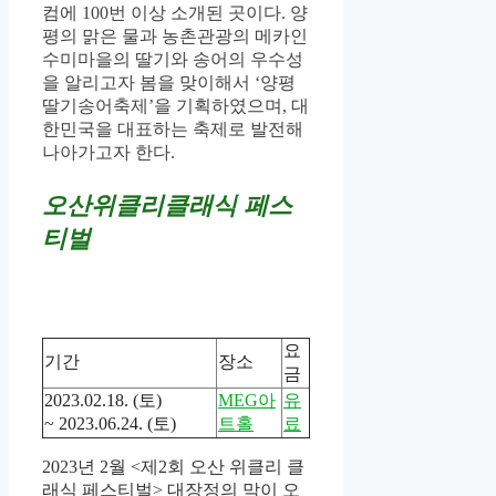
컴에 100번 이상 소개된 곳이다. 양
평의 맑은 물과 농촌관광의 메카인
수미마을의 딸기와 송어의 우수성
을 알리고자 봄을 맞이해서 ‘양평
딸기송어축제’을 기획하였으며, 대
한민국을 대표하는 축제로 발전해
나아가고자 한다.
오산위클리클래식 페스
티벌
요
기간
장소
금
2023.02.18. (토)
MEG아
유
~ 2023.06.24. (토)
트홀
료
2023년 2월 <제2회 오산 위클리 클
래식 페스티벌> 대장정의 막이 오