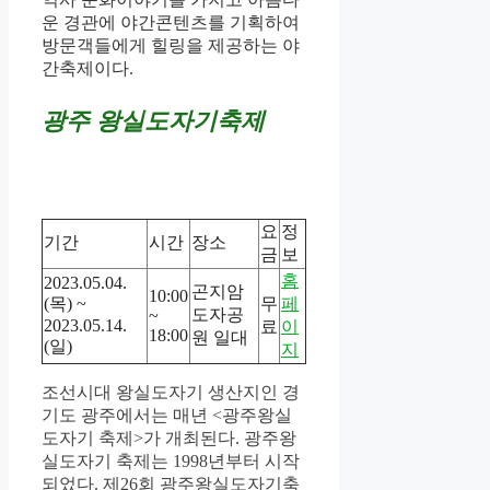
운 경관에 야간콘텐츠를 기획하여
방문객들에게 힐링을 제공하는 야
간축제이다.
광주 왕실도자기축제
요
정
기간
시간
장소
금
보
홈
2023.05.04.
곤지암
10:00
(목) ~
무
페
도자공
~
2023.05.14.
료
이
18:00
원 일대
(일)
지
조선시대 왕실도자기 생산지인 경
기도 광주에서는 매년 <광주왕실
도자기 축제>가 개최된다. 광주왕
실도자기 축제는 1998년부터 시작
되었다. 제26회 광주왕실도자기축