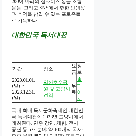
200여 마리의 실사이즈 동물 조형
물들, 그리고 SNS에서 핫한 인생샷
과 추억을 남길 수 있는 포토존들
로 가득하다.
대한민국 독서대전
요
정
기간
장소
금
보
홈
2023.01.01.
일산호수공
(일) ~
무
페
원 및 고양시
2023.12.31.
료
이
전역
(일)
지
국내 최대 독서문화축제인 대한민
국 독서대전이 2023년 고양시에서
개최된다. 연중 강연, 체험, 전시,
공연 등 6개 분야 약 100개의 독서·
출판·문화 분야의 다양한 프로그램