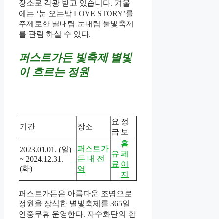
장소로 각광 받고 있습니다. 겨울
에는 ‘눈 오는밤 LOVE STORY’를
주제로한 별내림 눈내림 불빛축제
를 관람 하실 수 있다.
퍼스트가든 빛축제 별빛
이 흐르는 정원
요
정
기간
장소
금
보
홈
퍼스트가
2023.01.01. (일)
유
페
든 내 전
~ 2024.12.31.
료
이
(화)
역
지
퍼스트가든은 아름다운 조명으로
정원을 장식한 별빛축제를 365일
연중무휴 운영한다. 자수화단의 환