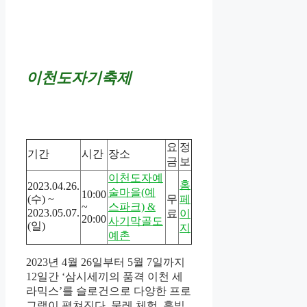
이천도자기축제
요
정
기간
시간
장소
금
보
이천도자예
홈
2023.04.26.
술마을(예
10:00
(수) ~
무
페
~
스파크) &
2023.05.07.
료
이
20:00
사기막골도
(일)
지
예촌
2023년 4월 26일부터 5월 7일까지
12일간 ‘삼시세끼의 품격 이천 세
라믹스’를 슬로건으로 다양한 프로
그램이 펼쳐진다. 물레 체험, 흙빚