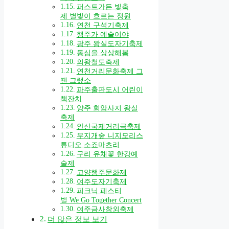
퍼스트가든 빛축
제 별빛이 흐르는 정원
연천 구석기축제
행주가 예술이야
광주 왕실도자기축제
동심을 상상해봄
의왕철도축제
연천거리문화축제 그
땐 그랬소
파주출판도시 어린이
책잔치
양주 회암사지 왕실
축제
안산국제거리극축제
무지개숲 니지모리스
튜디오 소죠마츠리
구리 유채꽃 한강예
술제
고양행주문화제
여주도자기축제
피크닉 페스티
벌 We Go Together Concert
여주금사참외축제
더 많은 정보 보기