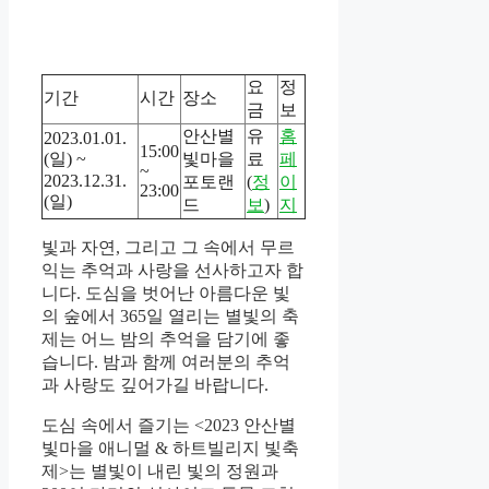
요
정
기간
시간
장소
금
보
안산별
유
홈
2023.01.01.
15:00
(일) ~
빛마을
료
페
~
2023.12.31.
포토랜
(
정
이
23:00
(일)
드
보
)
지
빛과 자연, 그리고 그 속에서 무르
익는 추억과 사랑을 선사하고자 합
니다. 도심을 벗어난 아름다운 빛
의 숲에서 365일 열리는 별빛의 축
제는 어느 밤의 추억을 담기에 좋
습니다. 밤과 함께 여러분의 추억
과 사랑도 깊어가길 바랍니다.
도심 속에서 즐기는 <2023 안산별
빛마을 애니멀 & 하트빌리지 빛축
제>는 별빛이 내린 빛의 정원과