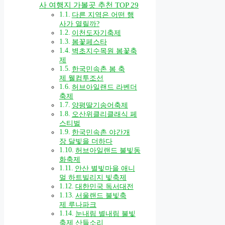
사 여행지 가볼곳 추천 TOP 29
다른 지역은 어떤 행
사가 열릴까?
이천도자기축제
봄꽃페스타
벽초지수목원 봄꽃축
제
한국민속촌 봄 축
제 웰컴투조선
허브아일랜드 라벤더
축제
양평딸기송어축제
오산위클리클래식 페
스티벌
한국민속촌 야간개
장 달빛을 더하다
허브아일랜드 불빛동
화축제
안산 별빛마을 애니
멀 하트빌리지 빛축제
대한민국 독서대전
서울랜드 불빛축
제 루나파크
눈내림 별내림 불빛
축제 산들소리