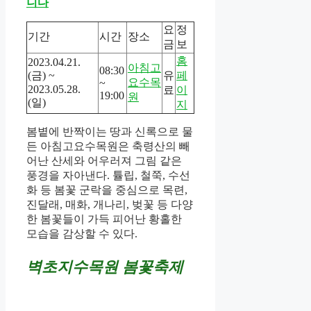
니다
요
정
기간
시간
장소
금
보
홈
2023.04.21.
아침고
08:30
(금) ~
유
페
요수목
~
2023.05.28.
료
이
19:00
원
(일)
지
봄볕에 반짝이는 땅과 신록으로 물
든 아침고요수목원은 축령산의 빼
어난 산세와 어우러져 그림 같은
풍경을 자아낸다. 튤립, 철쭉, 수선
화 등 봄꽃 군락을 중심으로 목련,
진달래, 매화, 개나리, 벚꽃 등 다양
한 봄꽃들이 가득 피어난 황홀한
모습을 감상할 수 있다.
벽초지수목원 봄꽃축제