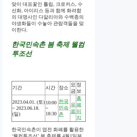
맞이 대표꽃인 튤립, 크로커스, 수
선화, 아이리스 등과 함께 화려함
의 대명사인 다알리아와 수백종의
야생화들이 수놓아 관람객들을 맞
이한다.
한국민속촌 봄 축제 웰컴
투조선
요
정
기간
시간
장소
금
보
홈
한국
2023.04.01. (토)
10:00
유
페
민속
~ 2023.06.18.
~
료
이
18:30
(일)
촌
지
한국민속촌이 엽전 화폐를 활용한
‘웰컴투조선’ 봄 축제를 4월1일부