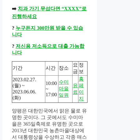
➡️
치과 가기 무섭다면 “XXXX”로
진행하세요
?
누구든지 300만원 받을 수 있습
니다
?
저신용 저소득으로 대출 가능합
니다
요
정
기간
시간
장소
금
보
홈
2023.02.27.
수미
10:00
(월) ~
유
페
마을
~
2023.06.06.
료
이
17:00
일원
(화)
지
양평은 대한민국에서 맑은 물로 유
명한 곳이다. 그 곳에서도 수미마
을은 365일축제로 유명한 곳으로
2013년 대한민국 농촌마을대상에
서 대통령상을 수상하고 각종 매스