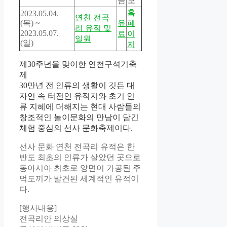
금
보
홈
2023.05.04.
연천 전곡
(목) ~
유
페
리 유적 및
2023.05.07.
료
이
일원
(일)
지
제30주년을 맞이한 연천구석기축
제
30만년 전 인류의 생활이 깃든 대
자연 속 터전인 유적지와 초기 인
류 지혜에 더해지는 현대 사람들의
창조적인 놀이문화의 만남이 담긴
체험 중심의 선사 문화축제이다.
선사 문화 연천 전곡리 유적은 한
반도 최초의 인류가 살았던 곳으로
동아시아 최초로 양면이 가공된 주
먹도끼가 발견된 세계적인 유적이
다.
[행사내용]
전곡리안 의상실