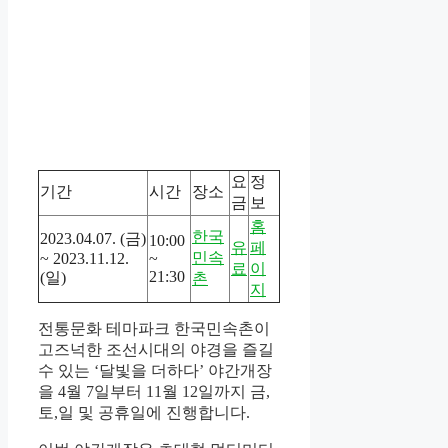
요
정
기간
시간
장소
금
보
홈
한국
2023.04.07. (금)
10:00
유
페
민속
~ 2023.11.12.
~
료
이
21:30
(일)
촌
지
전통문화 테마파크 한국민속촌이
고즈넉한 조선시대의 야경을 즐길
수 있는 ‘달빛을 더하다’ 야간개장
을 4월 7일부터 11월 12일까지 금,
토,일 및 공휴일에 진행합니다.