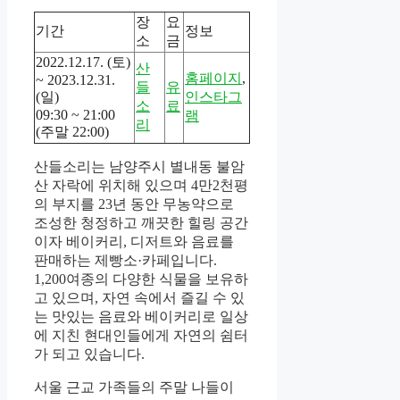
장
요
기간
정보
소
금
2022.12.17. (토)
산
홈페이지
,
~ 2023.12.31.
들
유
(일)
인스타그
소
료
09:30 ~ 21:00
램
리
(주말 22:00)
산들소리는 남양주시 별내동 불암
산 자락에 위치해 있으며 4만2천평
의 부지를 23년 동안 무농약으로
조성한 청정하고 깨끗한 힐링 공간
이자 베이커리, 디저트와 음료를
판매하는 제빵소·카페입니다.
1,200여종의 다양한 식물을 보유하
고 있으며, 자연 속에서 즐길 수 있
는 맛있는 음료와 베이커리로 일상
에 지친 현대인들에게 자연의 쉼터
가 되고 있습니다.
서울 근교 가족들의 주말 나들이