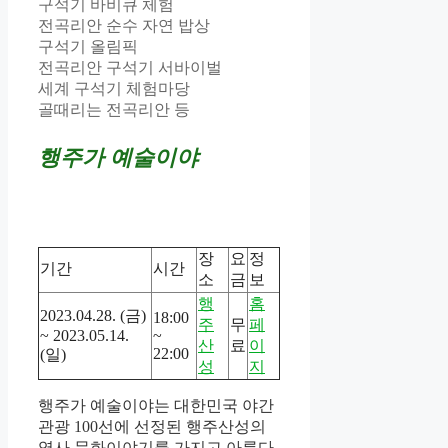
구석기 바비큐 체험
전곡리안 순수 자연 밥상
구석기 올림픽
전곡리안 구석기 서바이벌
세계 구석기 체험마당
골때리는 전곡리안 등
행주가 예술이야
장
요
정
기간
시간
소
금
보
행
홈
2023.04.28. (금)
18:00
주
무
페
~ 2023.05.14.
~
산
료
이
22:00
(일)
성
지
행주가 예술이야는 대한민국 야간
관광 100선에 선정된 행주산성의
역사 문화이야기를 가지고 아름다