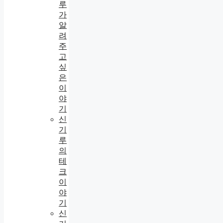
루
가
알
려
주
고
싶
은
이
야
기
신
기
루
의
테
크
이
야
기
신