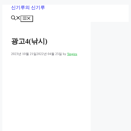
Skip
신기루의 신기루
to
content
Menu
광고4(낚시)
2023년 10월 21일
2022년 04월 25일
by
Singiru