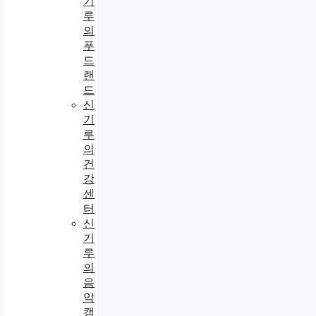
기
루
의
푸
드
랜
드
신
기
루
의
건
강
센
터
신
기
루
의
음
악
캠