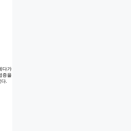
 게다가
 염증을
다.