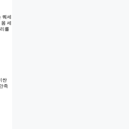
는 퀘세
 몸 세
관리를
비싼
 만족