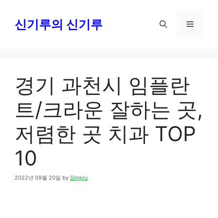
Skip
to
신기루의 신기루
Menu
content
경기 과천시 임플란
트/크라운 잘하는 곳,
저렴한 곳 치과 TOP
10
2022년 09월 20일
by
Singiru