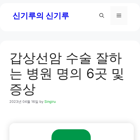
Skip
신기루의 신기루
to
Menu
content
갑상선암 수술 잘하
는 병원 명의 6곳 및
증상
2023년 04월 16일
by
Singiru