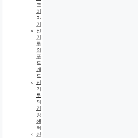
크
이
야
기
신
기
루
의
푸
드
랜
드
신
기
루
의
건
강
센
터
신