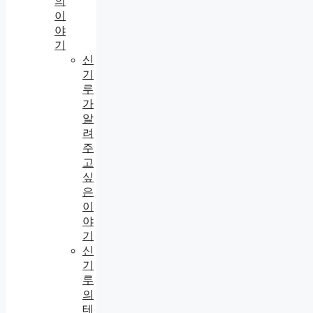
의
이
야
기
신
기
루
가
알
려
주
고
싶
은
이
야
기
신
기
루
의
테