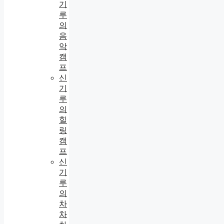
기
루
의
음
악
캠
프
신
기
루
의
힐
링
캠
프
신
기
루
의
차
차