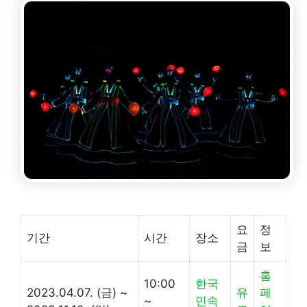
요
정
기간
시간
장소
금
보
홈
10:00
한국
2023.04.07. (금) ~
유
페
~
민속