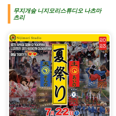
무지개숲 니지모리스튜디오 나츠마
츠리