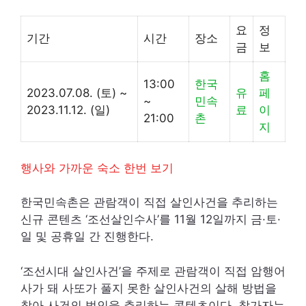
요
정
기간
시간
장소
금
보
홈
13:00
한국
2023.07.08. (토) ~
유
페
~
민속
2023.11.12. (일)
료
이
21:00
촌
지
행사와 가까운 숙소 한번 보기
한국민속촌은 관람객이 직접 살인사건을 추리하는
신규 콘텐츠 ‘조선살인수사’를 11월 12일까지 금·토·
일 및 공휴일 간 진행한다.
‘조선시대 살인사건’을 주제로 관람객이 직접 암행어
사가 돼 사또가 풀지 못한 살인사건의 살해 방법을
찾아 사건의 범인을 추리하는 콘텐츠이다. 참가자는