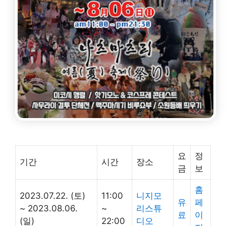
요
정
기간
시간
장소
금
보
홈
2023.07.22. (토)
11:00
니지모
유
페
~ 2023.08.06.
~
리스튜
료
이
(일)
22:00
디오