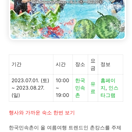
요
기간
시간
장소
정보
금
2023.07.01. (토)
10:00
한국
홈페이
유
~ 2023.08.27.
~
민속
지
,
인스
료
(일)
19:00
촌
타그램
행사와 가까운 숙소 한번 보기
한국민속촌이 올 여름여행 트렌드인 촌캉스를 주제