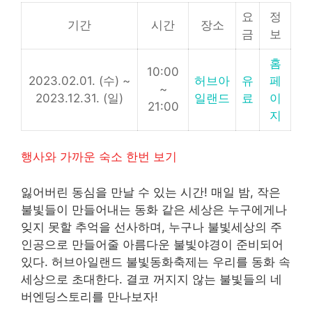
요
정
기간
시간
장소
금
보
홈
10:00
2023.02.01. (수) ~
허브아
유
페
~
2023.12.31. (일)
일랜드
료
이
21:00
지
행사와 가까운 숙소 한번 보기
잃어버린 동심을 만날 수 있는 시간! 매일 밤, 작은
불빛들이 만들어내는 동화 같은 세상은 누구에게나
잊지 못할 추억을 선사하며, 누구나 불빛세상의 주
인공으로 만들어줄 아름다운 불빛야경이 준비되어
있다. 허브아일랜드 불빛동화축제는 우리를 동화 속
세상으로 초대한다. 결코 꺼지지 않는 불빛들의 네
버엔딩스토리를 만나보자!