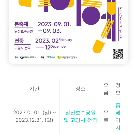
요
정
기간
장소
금
보
홈
2023.01.01. (일) ~
일산호수공원
무
페
2023.12.31. (일)
및 고양시 전역
료
이
지