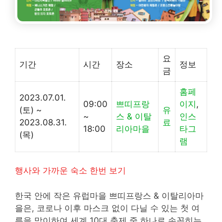
요
기간
시간
장소
정보
금
홈페
2023.07.01.
09:00
쁘띠프랑
이지
,
(토) ~
유
~
스 & 이탈
인스
2023.08.31.
료
18:00
리아마을
타그
(목)
램
행사와 가까운 숙소 한번 보기
한국 안에 작은 유럽마을 쁘띠프랑스 & 이탈리아마
을은, 코로나 이후 마스크 없이 다닐 수 있는 첫 여
름을 맞이하여 세계 10대 축제 중 하나로 손꼽히는