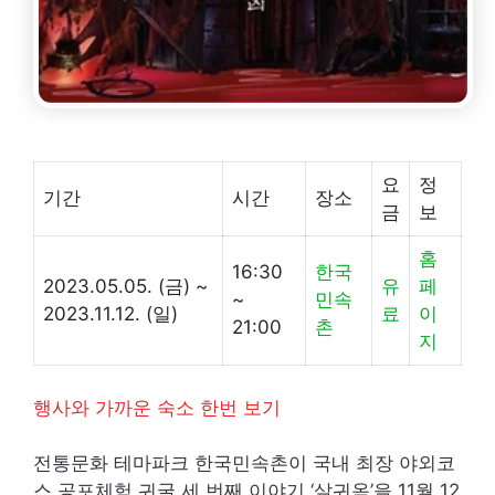
요
정
기간
시간
장소
금
보
홈
16:30
한국
2023.05.05. (금) ~
유
페
~
민속
2023.11.12. (일)
료
이
21:00
촌
지
행사와 가까운 숙소 한번 보기
전통문화 테마파크 한국민속촌이 국내 최장 야외코
스 공포체험 귀굴 세 번째 이야기 ‘살귀옥’을 11월 12