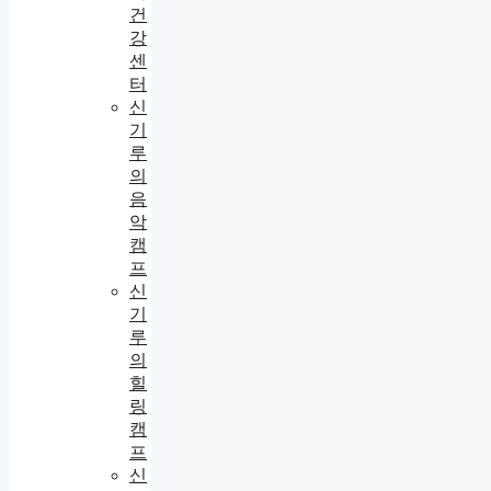
건
강
센
터
신
기
루
의
음
악
캠
프
신
기
루
의
힐
링
캠
프
신