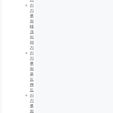
신
기
루
의
테
크
이
야
기
신
기
루
의
푸
드
랜
드
신
기
루
의