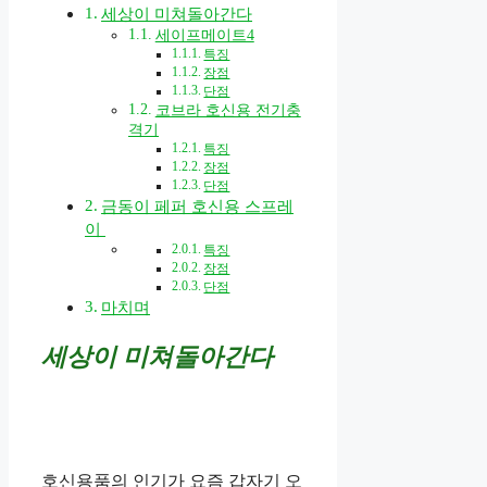
세상이 미쳐돌아간다
세이프메이트4
특징
장점
단점
코브라 호신용 전기충
격기
특징
장점
단점
금동이 페퍼 호신용 스프레
이
특징
장점
단점
마치며
세상이 미쳐돌아간다
호신용품의 인기가 요즘 갑자기 오