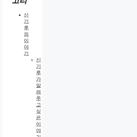
고리
신
기
루
의
이
야
기
신
기
루
가
알
려
주
고
싶
은
이
야
기