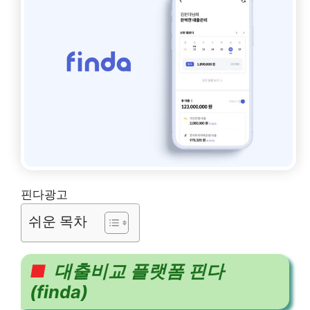
핀다광고
쉬운 목차
■
대출비교 플랫폼 핀다
(finda)