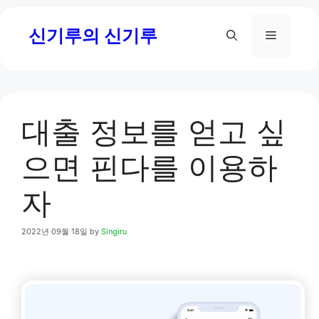
Skip
신기루의 신기루
to
Menu
content
대출 정보를 얻고 싶
으면 핀다를 이용하
자
2022년 09월 18일
by
Singiru