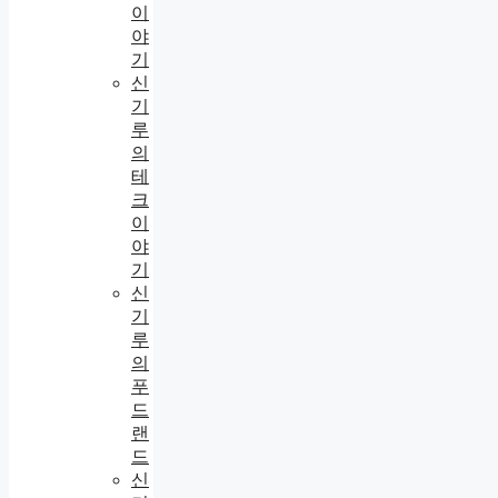
이
야
기
신
기
루
의
테
크
이
야
기
신
기
루
의
푸
드
랜
드
신