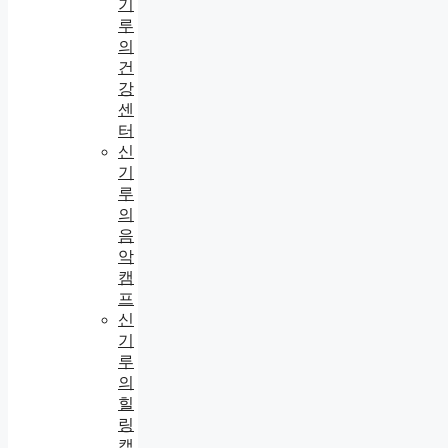
기
루
의
건
강
센
터
신
기
루
의
음
악
캠
프
신
기
루
의
힐
링
캠