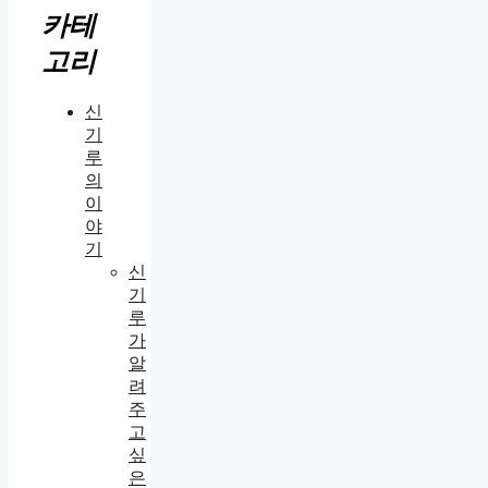
카테
고리
신
기
루
의
이
야
기
신
기
루
가
알
려
주
고
싶
은