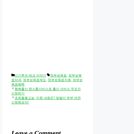
Categories
Tags
신기루의 테크 이야기
정부보육료
,
정부보육
료자격
,
정부보육료제도
,
정부보육료지원
,
정부보
육료혜택
행복출산 원스톱서비스로 출산 서비스 무조건
신청하기
초등돌봄교실, 지원 내용은? 맞벌이 부부 라면
신청해보자!
Leave a Comment