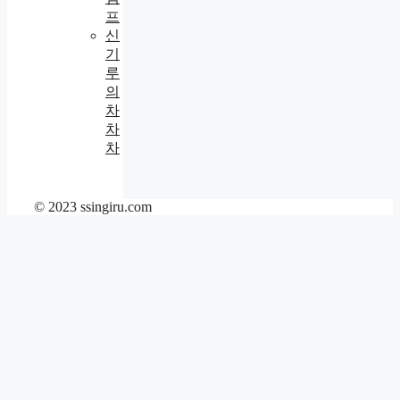
프
신
기
루
의
차
차
차
© 2023 ssingiru.com