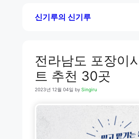
Skip
to
신기루의 신기루
content
전라남도 포장이사
트 추천 30곳
2023년 12월 04일
by
Singiru