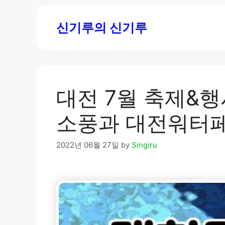
Skip
to
신기루의 신기루
content
대전 7월 축제&행
소풍과 대전워터페스
2022년 06월 27일
by
Singiru