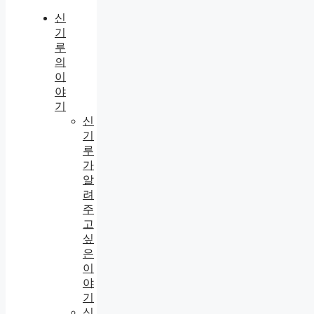
신
기
루
의
이
야
기
신
기
루
가
알
려
주
고
싶
은
이
야
기
신