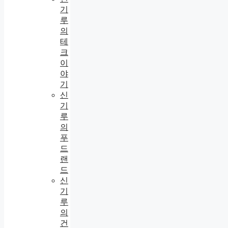
기
루
의
테
크
이
야
기
신
기
루
의
푸
드
랜
드
신
기
루
의
건