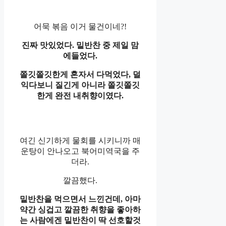
어묵 볶음 이거 물건이네?!
진짜 맛있었다. 밑반찬 중 제일 맘
에들었다.
쫄깃쫄깃한게 혼자서 다먹었다, 덜
익다보니 질긴게 아니라 쫄깃쫄깃
한게 완전 내취향이였다.
여긴 신기하게 물회를 시키니까 매
운탕이 안나오고 북어미역국을 주
더라.
깔끔했다.
밑반찬을 먹으면서 느낀건데, 아마
약간 싱겁고 깔끔한 취향을 좋아하
는 사람에겐 밑반찬이 딱 선호할것