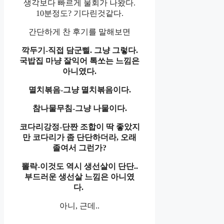
생각보다 빠르게 물회가 나왔다.
10분정도? 기다린것같다.
간단하게 찬 후기를 말해보면
깍두기-직접 담군삘. 그냥 그렇다.
국밥집 마냥 잘익어 톡쏘는 느낌은
아니였다.
멸치볶음-그냥 멸치볶음이다.
참나물무침-그냥 나물이다.
코다리강정-단짠 조합이 딱 좋았지
만 코다리가 좀 단단하더라, 오래
졸여서 그런가?
뽈락-이것도 역시 생선살이 단단..
부드러운 생선살 느낌은 아니였
다.
아니, 근데..