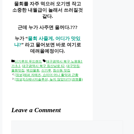
물회를 자주 먹으러 오기엔 작고
소중한 내월급이 놀래서 쓰러질것
같다.
근데 누가 사주면 올꺼다.
?
?
?
누가 “
물회 사줄게, 어디가 맛있
냐?
” 라고 물어보면 바로 여기로
데려올예정이다.
Categories
Tags
신기루의 푸드랜드
대구광역시 북구 노원동1
가 8-1
,
대구광역시 북구 침산남로 62
,
대구맛집
,
물회맛집
,
벽강물회
,
신기루
,
침산동 맛집
[정보]래퍼 자메즈, 쇼미더 머니 활약과 근황
[정보]LG에너지솔루션, 늦지 않았다!!!(경쟁률)
Leave a Comment
Comment