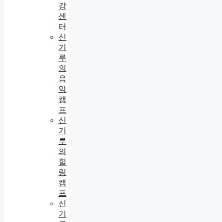
강
센
터
신
기
루
의
음
악
캠
프
신
기
루
의
힐
링
캠
프
신
기