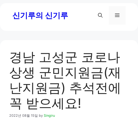
Skip
신기루의 신기루
to
Menu
content
경남 고성군 코로나
상생 군민지원금(재
난지원금) 추석전에
꼭 받으세요!
2022년 08월 15일
by
Singiru