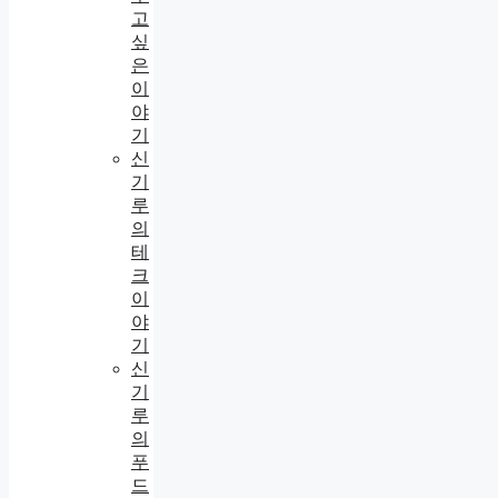
고
싶
은
이
야
기
신
기
루
의
테
크
이
야
기
신
기
루
의
푸
드