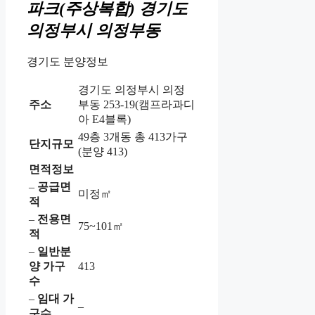
파크(주상복합)
경기도
의정부시 의정부동
경기도 분양정보
경기도 의정부시 의정
주소
부동 253-19(캠프라과디
아 E4블록)
49층 3개동 총 413가구
단지규모
(분양 413)
면적정보
–
공급면
미정㎡
적
–
전용면
75~101㎡
적
–
일반분
양 가구
413
수
–
임대 가
–
구수