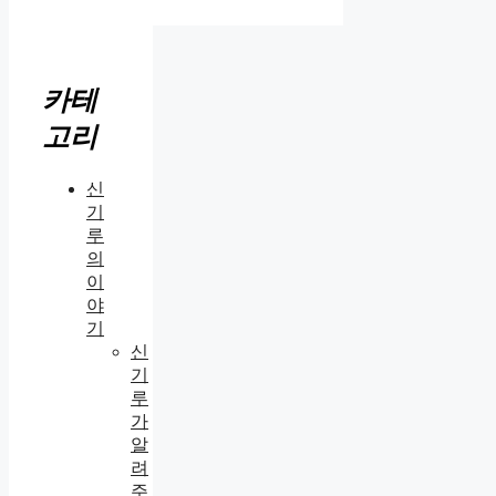
카테
고리
신
기
루
의
이
야
기
신
기
루
가
알
려
주