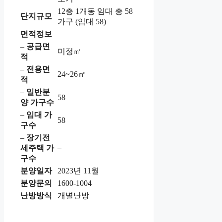
12층 1개동 임대 총 58
단지규모
가구 (임대 58)
면적정보
–
공급면
미정㎡
적
–
전용면
24~26㎡
적
–
일반분
58
양 가구수
–
임대 가
58
구수
–
장기전
세주택 가
–
구수
분양일자
2023년 11월
분양문의
1600-1004
난방방식
개별난방