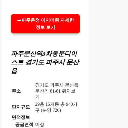
➡️
파주운정 이지더원 자세한
정보 보기
파주문산역3차동문디이
스트
경기도 파주시 문산
읍
경기도 파주시 문산읍
주소
문산리 81-61 위치보
기
29층 15개동 총 940가
단지규모
구 (분양 726)
면적정보
–
공급면적
미정