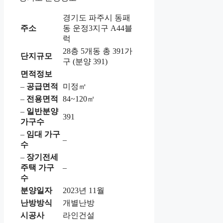
경기도 파주시 동패
주소
동 운정3지구 A44블
럭
28층 5개동 총 391가
단지규모
구 (분양 391)
면적정보
–
공급면적
미정㎡
–
전용면적
84~120㎡
–
일반분양
391
가구수
–
임대 가구
–
수
–
장기전세
주택 가구
–
수
분양일자
2023년 11월
난방방식
개별난방
시공사
라인건설