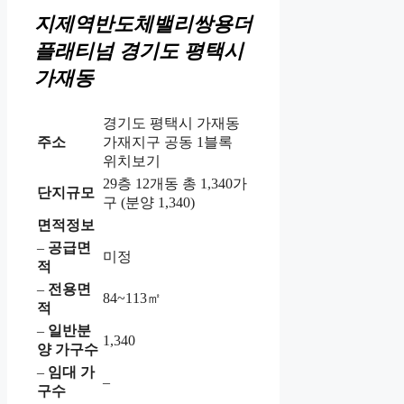
지제역반도체밸리쌍용더
플래티넘
경기도 평택시
가재동
경기도 평택시 가재동
주소
가재지구 공동 1블록
위치보기
29층 12개동 총 1,340가
단지규모
구 (분양 1,340)
면적정보
–
공급면
미정
적
–
전용면
84~113㎡
적
–
일반분
1,340
양 가구수
–
임대 가
–
구수