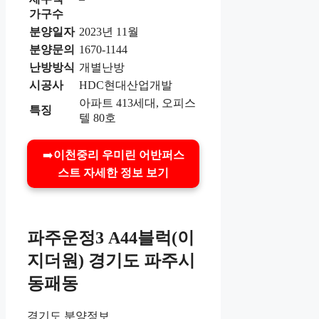
가구수
분양일자
2023년 11월
분양문의
1670-1144
난방방식
개별난방
시공사
HDC현대산업개발
아파트 413세대, 오피스
특징
텔 80호
➡️
이천중리 우미린 어반퍼스
스트 자세한 정보 보기
파주운정3 A44블럭(이
지더원)
경기도 파주시
동패동
경기도 분양정보