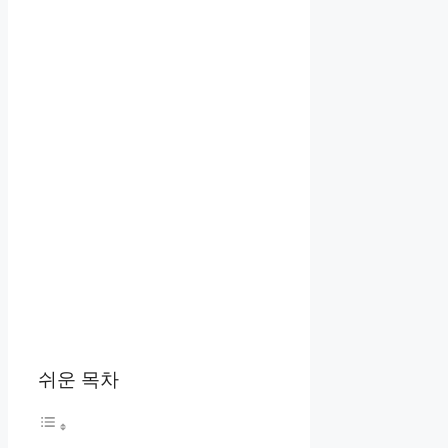
쉬운 목차