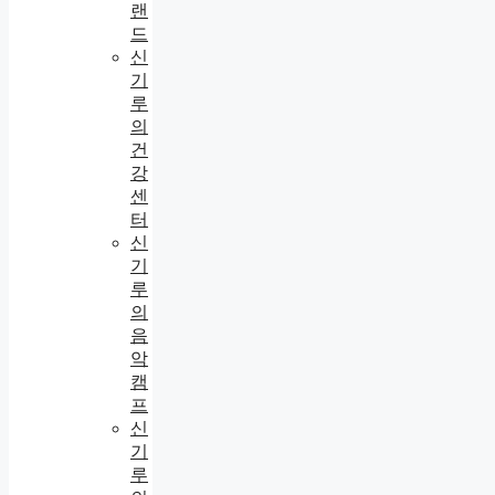
랜
드
신
기
루
의
건
강
센
터
신
기
루
의
음
악
캠
프
신
기
루