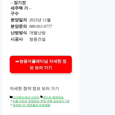
–
장기전
세주택 가
–
구수
분양일자
2023년 11월
분양문의
080-011-0777
난방방식
개별난방
시공사
쌍용건설
➡️
쌍용더플래티넘 자세한 정
보 보러 가기
자세한 청약 정보 보러 가기
Categories
Tags
신기루의 테크 이야기
경기도 청약정보
서울 아파트 분양정보 분양 계획 살펴보기 5곳
대장암 3기 생존율과 치료방법