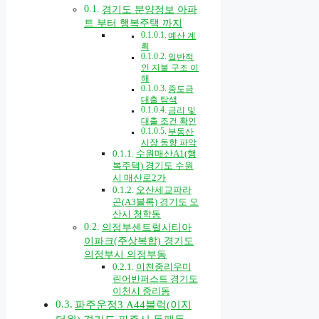
경기도 분양정보 아파
트 부터 행복주택 까지
예산 계
획
일반적
인 지불 구조 이
해
중도금
대출 탐색
금리 및
대출 조건 확인
부동산
시장 동향 파악
수원매산A1(행
복주택) 경기도 수원
시 매산로2가
오산세교파라
곤(A3블록) 경기도 오
산시 청학동
의정부센트럴시티아
이파크(주상복합) 경기도
의정부시 의정부동
이천중리우미
린어반퍼스트 경기도
이천시 중리동
파주운정3 A44블럭(이지