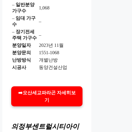
–
일반분양
1,068
가구수
–
임대 가구
–
수
–
장기전세
–
주택 가구수
분양일자
2023년 11월
분양문의
1551-1068
난방방식
개별난방
시공사
동양건설산업
➡️오산세교파라곤 자세히보
기
의정부센트럴시티아이