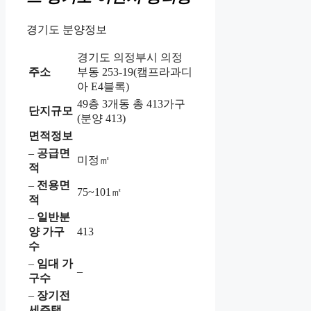
경기도 분양정보
경기도 의정부시 의정
주소
부동 253-19(캠프라과디
아 E4블록)
49층 3개동 총 413가구
단지규모
(분양 413)
면적정보
–
공급면
미정㎡
적
–
전용면
75~101㎡
적
–
일반분
양 가구
413
수
–
임대 가
–
구수
–
장기전
세주택
–