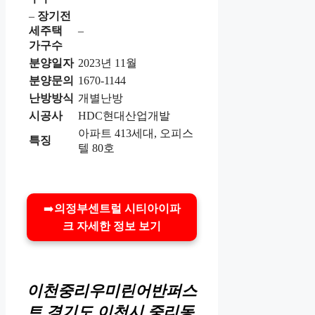
–
장기전
세주택
–
가구수
분양일자
2023년 11월
분양문의
1670-1144
난방방식
개별난방
시공사
HDC현대산업개발
아파트 413세대, 오피스
특징
텔 80호
➡️
의정부센트럴 시티아이파
크 자세한 정보 보기
이천중리우미린어반퍼스
트
경기도 이천시 중리동