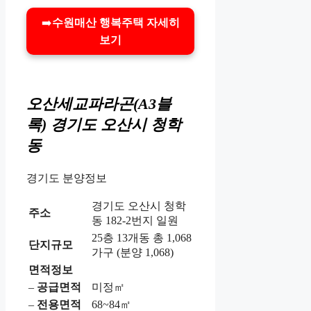
➡️
수원매산 행복주택 자세히
보기
오산세교파라곤(A3블
록)
경기도 오산시 청학
동
경기도 분양정보
경기도 오산시 청학
주소
동 182-2번지 일원
25층 13개동 총 1,068
단지규모
가구 (분양 1,068)
면적정보
–
공급면적
미정㎡
–
전용면적
68~84㎡