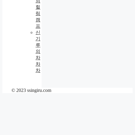
의
힐
링
캠
프
신
기
루
의
차
차
차
© 2023 ssingiru.com