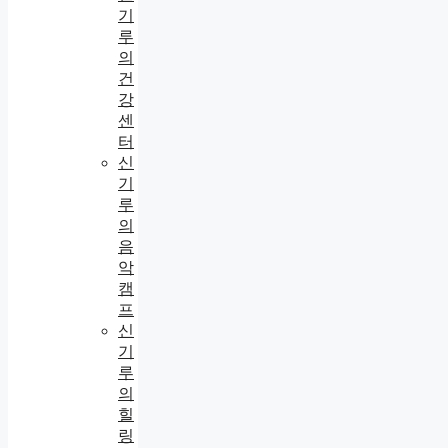
기
루
의
건
강
센
터
신
기
루
의
음
악
캠
프
신
기
루
의
힐
링