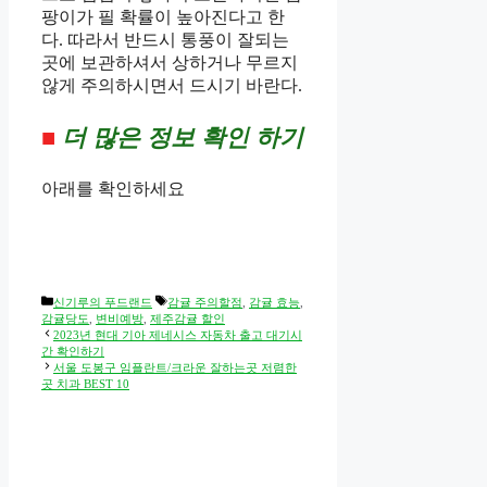
팡이가 필 확률이 높아진다고 한
다. 따라서 반드시 통풍이 잘되는
곳에 보관하셔서 상하거나 무르지
않게 주의하시면서 드시기 바란다.
■
더 많은 정보 확인 하기
아래를 확인하세요
Categories
Tags
신기루의 푸드랜드
감귤 주의할점
,
감귤 효능
,
감귤당도
,
변비예방
,
제주감귤 할인
2023년 현대 기아 제네시스 자동차 출고 대기시
간 확인하기
서울 도봉구 임플란트/크라운 잘하는곳 저렴한
곳 치과 BEST 10