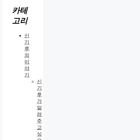
카테
고리
신
기
루
의
이
야
기
신
기
루
가
알
려
주
고
싶