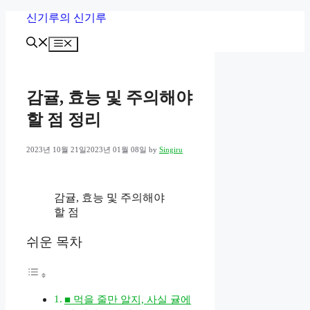
Skip
신기루의 신기루
to
content
Menu
감귤, 효능 및 주의해야
할 점 정리
2023년 10월 21일
2023년 01월 08일
by
Singiru
감귤, 효능 및 주의해야
할 점
쉬운 목차
■ 먹을 줄만 알지, 사실 귤에