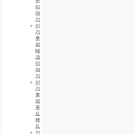
은
이
야
기
신
기
루
의
테
크
이
야
기
신
기
루
의
푸
드
랜
드
신