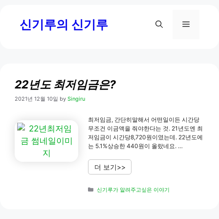
Skip
신기루의 신기루
to
Menu
content
22년도 최저임금은?
2021년 12월 10일
by
Singiru
최저임금, 간단히말해서 어떤일이든 시간당
무조건 이금액을 줘야한다는 것. 21년도엔 최
저임금이 시간당8,720원이였는데. 22년도에
는 5.1%상승한 440원이 올랐네요. …
더 보기>>
Categories
신기루가 알려주고싶은 이야기