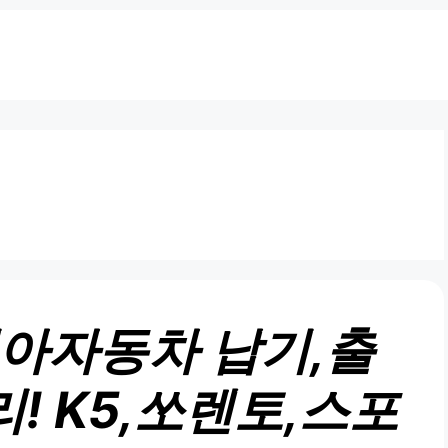
 기아자동차 납기,출
! K5,쏘렌토,스포