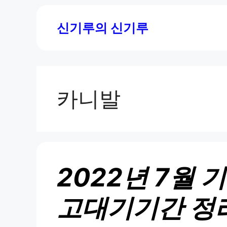
Skip
to
신기루의 신기루
content
카니발
2022년 7월
고대기기간 정리