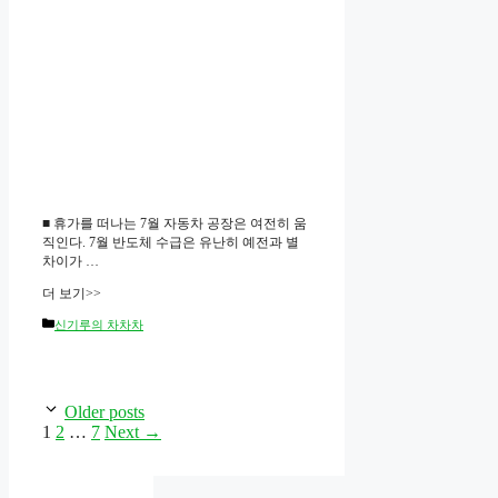
■ 휴가를 떠나는 7월 자동차 공장은 여전히 움
직인다. 7월 반도체 수급은 유난히 예전과 별
차이가 …
더 보기>>
Categories
신기루의 차차차
Older posts
Page
Page
Page
1
2
…
7
Next
→