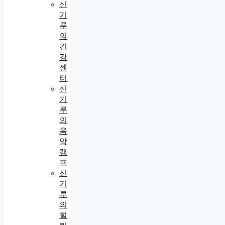
신
기
루
의
건
강
센
터
신
기
루
의
음
악
캠
프
신
기
루
의
힐