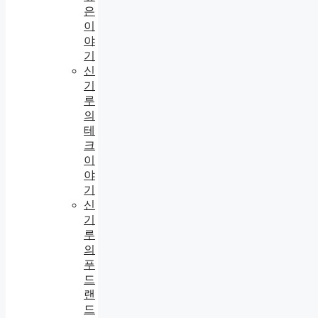
은
이
야
기
신
기
루
의
테
크
이
야
기
신
기
루
의
푸
드
랜
드