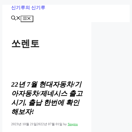
Skip
신기루의 신기루
to
content
Menu
쏘렌토
22년 7월 현대자동차/기
아자동차/제네시스 출고
시기, 출납 한번에 확인
해보자!
2023년 10월 21일
2022년 07월 01일
by
Singiru