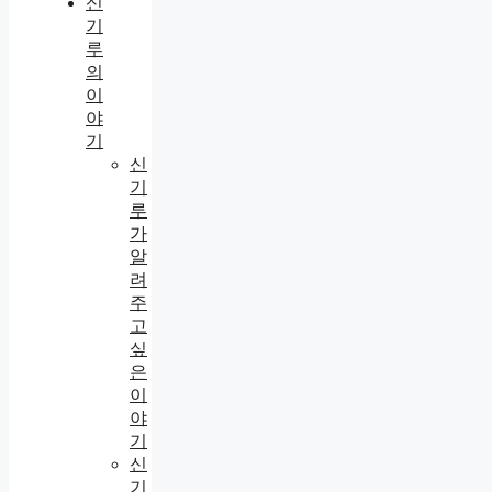
신
기
루
의
이
야
기
신
기
루
가
알
려
주
고
싶
은
이
야
기
신
기