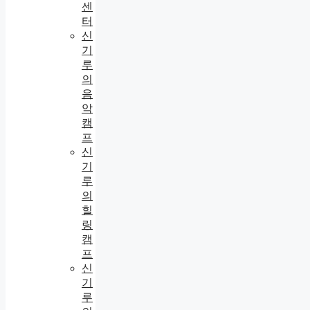
센
터
신
기
루
의
음
악
캠
프
신
기
루
의
힐
링
캠
프
신
기
루