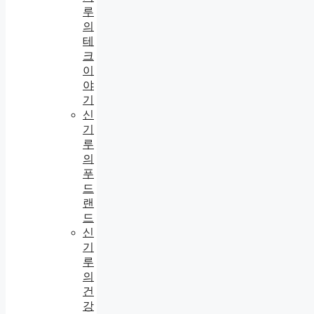
루
의
테
크
이
야
기
신
기
루
의
푸
드
랜
드
신
기
루
의
건
강