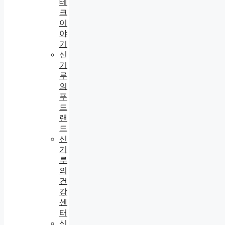
테
크
이
야
기
신
기
루
의
푸
드
랜
드
신
기
루
의
건
강
센
터
신