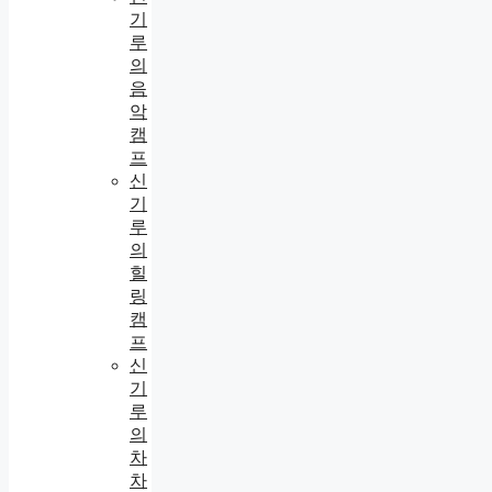
기
루
의
음
악
캠
프
신
기
루
의
힐
링
캠
프
신
기
루
의
차
차