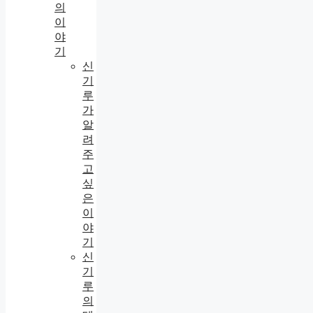
의
이
야
기
신
기
루
가
알
려
주
고
싶
은
이
야
기
신
기
루
의