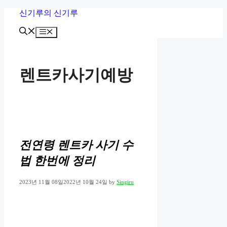
Skip
신기루의 신기루
to
content
Menu
렌트카사기예방
전연령 렌트카 사기 수
법 한번에 정리
2023년 11월 08일
2022년 10월 24일
by
Singiru