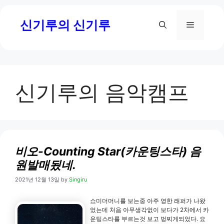
Skip
신기루의 신기루
to
Menu
content
신기루의 음악캠프
비오-Counting Star(카운팅스타) 음
원발매됬네.
2021년 12월 13일
by
Singiru
쇼미더머니를 보는중 아주 영한 래퍼가 나왔
었는데 처음 아무생각없이 보다가 2차에서 카
운팅스타를 부르는것 보고 벙찌게되었다. 요