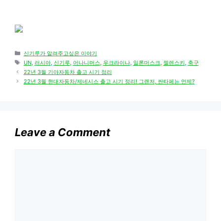
Categories
신기루가 알려주고싶은 이야기
Tags
UN
,
러시아
,
신기루
,
어나니머스
,
우크라이나
,
일론머스크
,
젤렌스키
,
축구
22년 3월 기아자동차 출고 시기 정리
22년 3월 현대자동차/제네시스 출고 시기 정리! 그랜저, 싼타페는 언제?
Leave a Comment
Comment