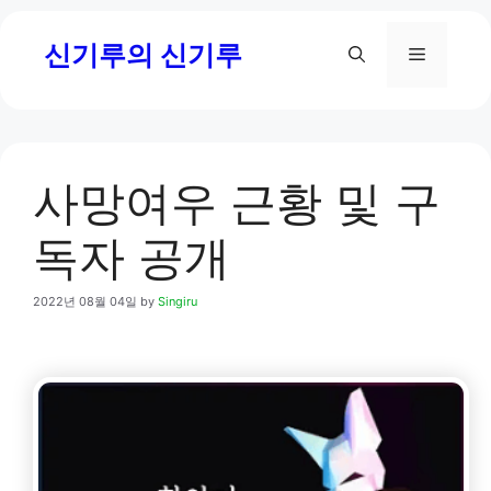
Skip
신기루의 신기루
to
Menu
content
사망여우 근황 및 구
독자 공개
2022년 08월 04일
by
Singiru