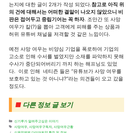
는지에 대한 글이 2개가 작성 되었다.
참고로 아직 위
의 건에 대해서는 어떠한 결말이 나오지 않았으니 비
판은 접어두고 중립기어는 꼭 하자
. 조만간 또 사망
여우가 칼(?)을 뽑아 고객에게 피해를 주는 상품과
허위 유튜버 채널을 저격할 것 같은 느낌이다.
예전 사망 여우는 비양심 기업을 폭로하여 기업의
고소로 인해 수서를 벌였지만 소재를 파악하지 못해
수사가 중단되어버리기 까지 하는 해프닝도 있었
다. 이로 인해 네티즌 들은 “유튜브가 사망 여우를
보호하고 있는 것 아니냐?”라는 의견들이 오고 갔을
정도다.
■
다른 정보 글 보기
Categories
신기루가 알려주고싶은 이야기
Tags
사망여우
,
사망여우구독자
,
사망여우근황
식욕억제제 다이어트약 특징 및 정보