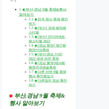
■ 부산,경남 9월 축제&행사
알아보기
■ 전국 최신 축제 확인
하기
■ [부산] 국제 매직페
스티벌
■ [부산] 인디커넥트
페스티벌 2022
■ [경남 함양] 제17회
함양산삼축제
■ [부산/경남 기장]
2022 세계 라면 축제
■ [경남 통영]제14회
통영연극예술축제
■ 다른 지역 9월 축제
행사 확인해보기
■ 다른많은 정보 확인
하기
■
부산,경남 9
월 축제&
행사 알아보기