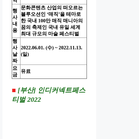
역
문화콘텐츠 산업의 떠오르는
행
블루오션인 ‘매직’을 테마로
사
한 국내 100만 매직 매니아의
내
꿈의 축제인 국내 유일 세계
용
최대 규모의 마술 페스티벌
행
사
2022.06.01. (수) ~
2022.11.13.
날
(일)
짜
요
유료
금
■
[부산]
인디커넥트페스
티벌 2022