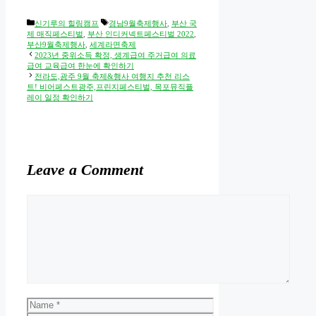
Categories
Tags
신기루의 힐링캠프
경남9월축제행사
,
부산 국
제 매직페스티벌
,
부산 인디커넥트페스티벌 2022
,
부산9월축제행사
,
세계라면축제
2023년 중위소득 확정, 생계급여 주거급여 의료
급여 교육급여 한눈에 확인하기
전라도,광주 9월 축제&행사 여행지 추천 리스
트! 비어페스트광주,프린지페스티벌, 목포뮤직플
레이 일정 확인하기
Leave a Comment
Comment
Name