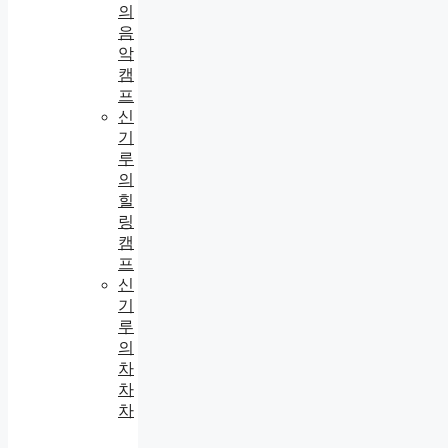
의
음
악
캠
프
신
기
루
의
힐
링
캠
프
신
기
루
의
차
차
차