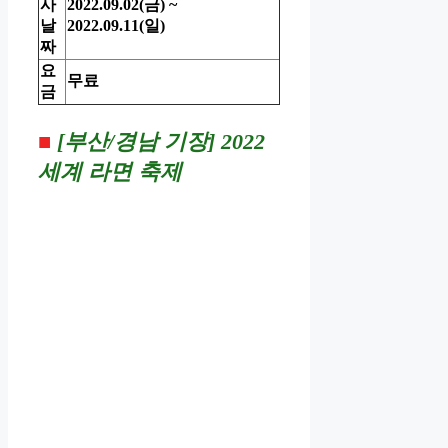
사
2022.09.02(금) ~
날
2022.09.11(일)
짜
요
무료
금
■
[부산/경남 기장]
2022
세계 라면 축제