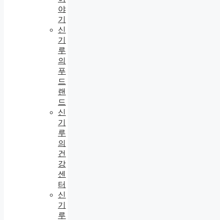
야
기
신
기
루
의
푸
드
랜
드
신
기
루
의
건
강
센
터
신
기
루