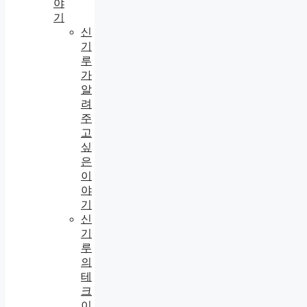
야
기
신
기
루
가
알
려
주
고
싶
은
이
야
기
신
기
루
의
테
크
이