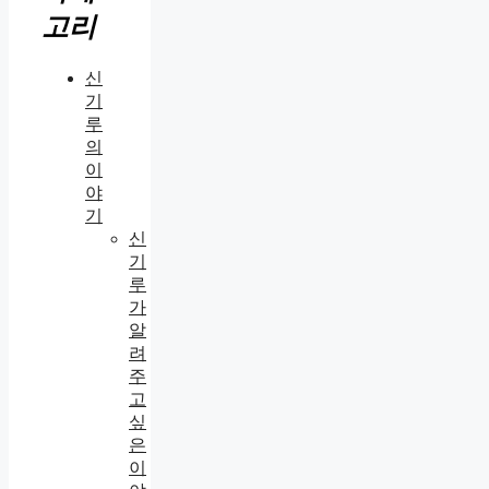
고리
신
기
루
의
이
야
기
신
기
루
가
알
려
주
고
싶
은
이