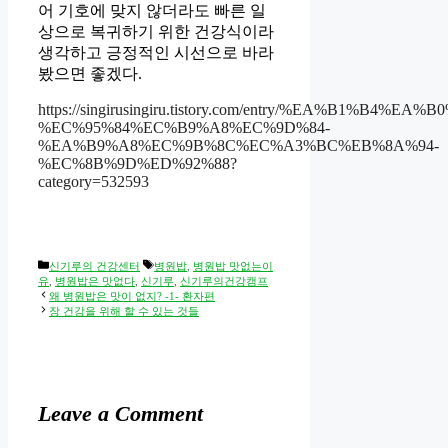
어 기호에 맞지 않더라도 빠른 일
상으로 복귀하기 위한 건강식이라
생각하고 긍정적인 시선으로 바라
봤으면 좋겠다.
https://singirusingiru.tistory.com/entry/%EA%B1
%EC%95%84%EC%B9%A8%EC%9D%84-
%EA%B9%A8%EC%9B%8C%EC%A3%BC%EB%8A%94-
%EC%8B%9D%ED%92%88?
category=532593
Categories
Tags
신기루의 건강센터
병원밥
,
병원밥 맛없는이
유
,
병원밥은 맛없다
,
신기루
,
신기루의건강캠프
왜 병원밥은 맛이 없지? -1- 환자편
장 건강을 위해 할 수 있는 것들
Leave a Comment