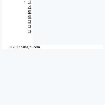
신
기
루
의
차
차
차
© 2023 ssingiru.com