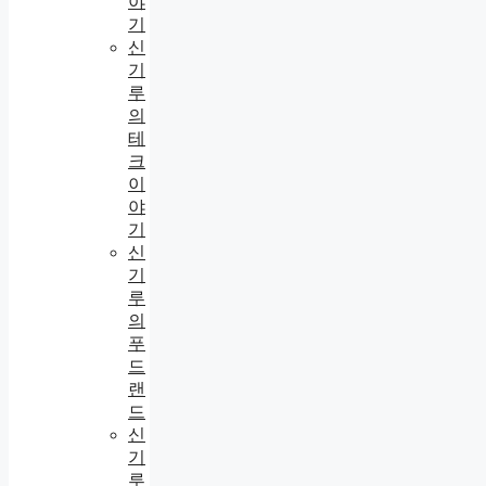
야
기
신
기
루
의
테
크
이
야
기
신
기
루
의
푸
드
랜
드
신
기
루