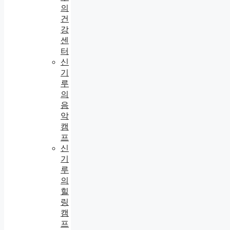
의
건
강
센
터
신
기
루
의
음
악
캠
프
신
기
루
의
힐
링
캠
프