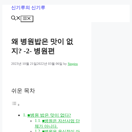
Skip
신기루의 신기루
to
content
Menu
왜 병원밥은 맛이 없
지? -2- 병원편
2023년 10월 21일
2022년 03월 06일
by
Singiru
쉬운 목차
■병원 밥은 맛이 없다?
■병원은 자선사업 단
체가 아니다.
■병원은 음식점이 아