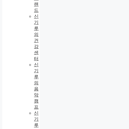
랜
드
신
기
루
의
건
강
센
터
신
기
루
의
음
악
캠
프
신
기
루