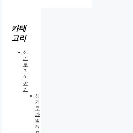
카테
고리
신
기
루
의
이
야
기
신
기
루
가
알
려