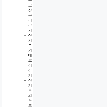
주
고
싶
은
이
야
기
신
기
루
의
테
크
이
야
기
신
기
루
의
푸
드